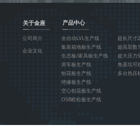
产品中心
关于金座
公司简介
全自动LVL生产线
超长尺寸2
集装箱地板生产线
超高层数1
企业文化
生态板/家具板生产线
超大压力5
房车板生产线
免基坑可
刨花板生产线
多台热压
绝缘板生产线
空心刨花板生产线
OSB欧松板生产线