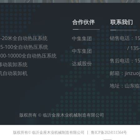
合作伙伴
联系我们
-20米全自动热压系统
销售电话：151
中集集团
5-100全自动热压系统
/ 135-8
中车集团
00-10000全自动热压系统
售后电话：151
达威股份
移动装卸系统
机自动装卸机
邮箱：jinzuoj
地址：山东临
版权所有 ©
临沂金座木业机械制造有限公司
鲁ICP备2024111564号
版权所有© 临沂金座木业机械制造有限公司