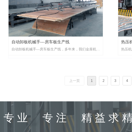
涂胶机---家具板/生态板生产线
热压机
涂胶机---家具板/生态板生产线，多年来，我们金座机械
热压机
自动卸板机械手---房车板生产线
热压机
一直致力于自动化生产设备和异型定制设备的研发生产，
械一直
研发制造超长尺寸、超高层数、超大压力自动热压系统。
产，研
自动卸板机械手---房车板生产线，多年来，我们金座机械
热压机
统。
一直致力于自动化生产设备和异型定制设备的研发生产，
力于自
研发制造超长尺寸、超高层数、超大压力自动热压系统。
造超长
上一页
1
2
3
4
专业 专注 精益求