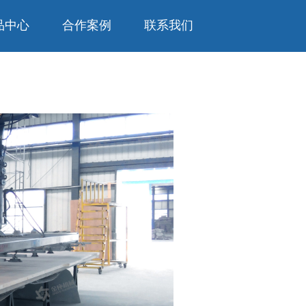
品中心
合作案例
联系我们