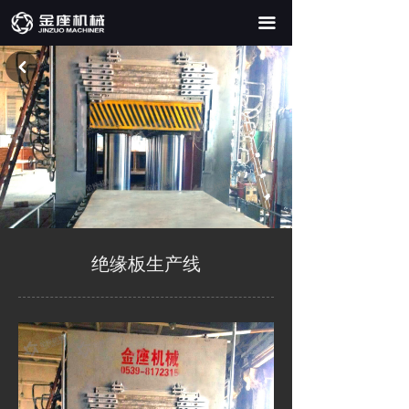
끀
낒
绝缘板生产线