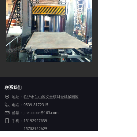
联系我们
地址：
临沂市兰山区义堂镇财金机械园区
电话：
0539-8172315
邮箱：
jinzuojixie@163.com
手机：
15192927639
15753952629